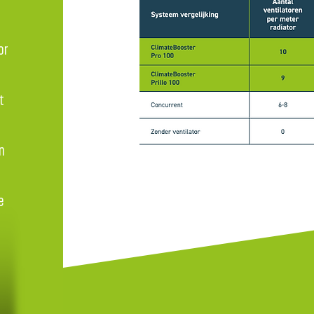
or
t
an
e