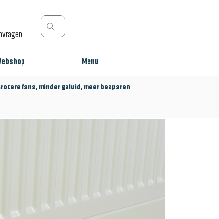
anvragen
Webshop
Menu
tere fans, minder geluid, meer besparen