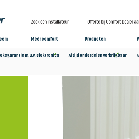
Zoek een installateur
Offerte bij Comfort Dealer a
teem
Méér comfort
Producten
eksgarantie m.u.v. elektronica Altijd onderdelen verkrijgbaar Gro