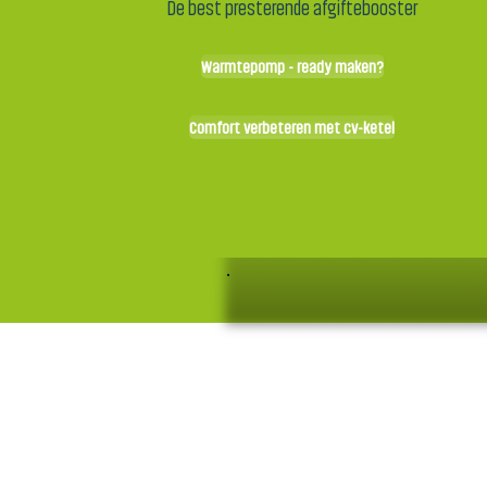
De best presterende afgiftebooster
Warmtepomp - ready maken?
Comfort verbeteren met cv-ketel
Warmte 