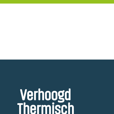
n tijd
Verhoogd
Thermisch