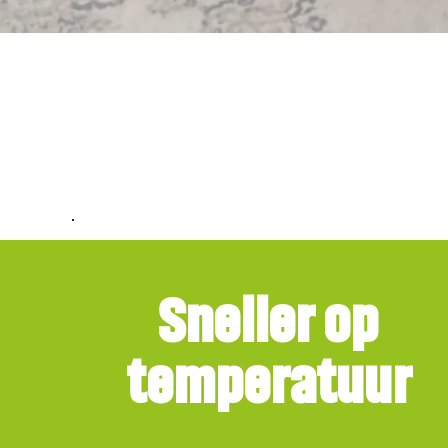
Kamer sn
Sneller op
temperatuur