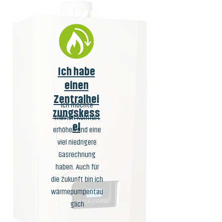
Ich habe
einen
Zentralhei
Ich möchte
zungskess
meinen Komfort
el
erhöhen und eine
viel niedrigere
Gasrechnung
haben. Auch für
die Zukunft bin ich
wärmepumpentau
glich