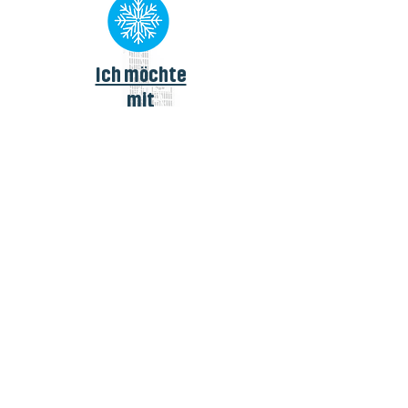
Ich möchte
mit
Heizkörpern
kühlen
Ich möchte mein Zuhause
in Kombination mit einer
Wärmepumpe kühlen
können und daher meine
Heizkörper das ganze Jahr
über nutzen