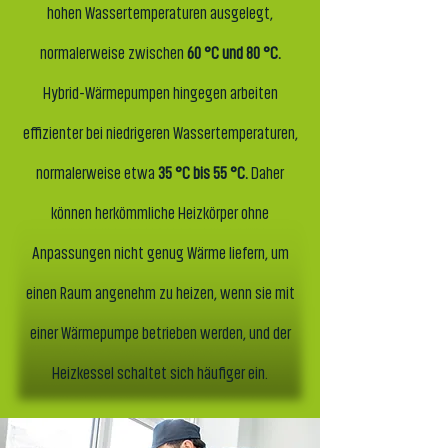
hohen Wassertemperaturen ausgelegt,
normalerweise zwischen
60 °C und 80 °C.
Hybrid-Wärmepumpen hingegen arbeiten
effizienter bei niedrigeren Wassertemperaturen,
normalerweise etwa
35 °C bis 55 °C.
Daher
können herkömmliche Heizkörper ohne
Anpassungen nicht genug Wärme liefern, um
einen Raum angenehm zu heizen, wenn sie mit
einer Wärmepumpe betrieben werden, und der
Heizkessel schaltet sich häufiger ein.