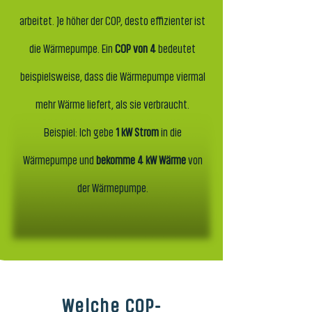
arbeitet. Je höher der COP, desto effizienter ist
die Wärmepumpe. Ein
COP von 4
bedeutet
beispielsweise, dass die Wärmepumpe viermal
mehr Wärme liefert, als sie verbraucht.
Beispiel: Ich gebe
1 kW Strom
in die
Wärmepumpe und
bekomme 4 kW Wärme
von
der Wärmepumpe.
Welche COP-