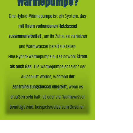
Wärmepumpe?
Eine Hybrid-Wärmepumpe ist ein System, das
mit Ihrem vorhandenen Heizkessel
zusammenarbeitet
, um Ihr Zuhause zu heizen
und Warmwasser bereitzustellen.
Eine Hybrid-Wärmepumpe nutzt sowohl
Strom
als auch Gas
. Die Wärmepumpe entzieht der
Außenluft Wärme, während
der
Zentralheizungskessel eingreift,
wenn es
draußen sehr kalt ist oder viel Warmwasser
benötigt wird, beispielsweise zum Duschen.