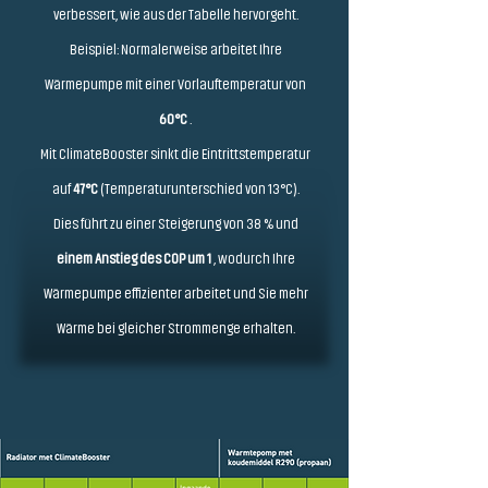
verbessert, wie aus der Tabelle hervorgeht.
Beispiel: Normalerweise arbeitet Ihre
Wärmepumpe mit einer Vorlauftemperatur von
60°C
.
Mit ClimateBooster sinkt die Eintrittstemperatur
auf
47°C
(Temperaturunterschied von 13°C).
Dies führt zu einer Steigerung von 38 % und
einem Anstieg des COP um 1
, wodurch Ihre
Wärmepumpe effizienter arbeitet und Sie mehr
Wärme bei gleicher Strommenge erhalten.