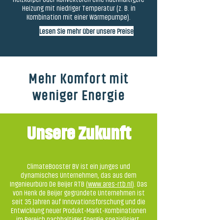
Heizung mit niedriger Temperatur (z. B. in
Kombination mit einer Wärmepumpe).
Lesen Sie mehr über unsere Preise
Mehr Komfort mit
weniger Energie
Unsere Zukunft
ClimateBooster BV ist ein junges und
dynamisches Unternehmen, das aus dem
Ingenieurbüro De Beijer RTB (
www.ares-rtb.nl
). Das
von Henk de Beijer gegründete Unternehmen ist
seit 35 Jahren auf Innovationsforschung und die
Entwicklung neuer Produkt-Markt-Kombinationen
im Bereich nachhaltiger Energie spezialisiert.