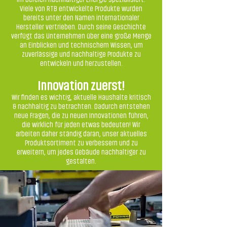
Viele von RTB entwickelte Produkte wurden
bereits unter den Namen internationaler
Hersteller vertrieben. Durch seine Geschichte
verfügt das Unternehmen über eine große Menge
an Einblicken und technischem Wissen, um
zuverlässige und nachhaltige Produkte zu
entwickeln und herzustellen.
Innovation zuerst!
Wir finden es wichtig, aktuelle Haushalte kritisch
& nachhaltig zu betrachten. Dadurch entstehen
neue Fragen, die zu neuen Innovationen führen,
die wirklich für jeden etwas bedeuten! Wir
arbeiten daher ständig daran, unser aktuelles
Produktsortiment zu verbessern und zu
erweitern, um jedes Gebäude nachhaltiger zu
gestalten.