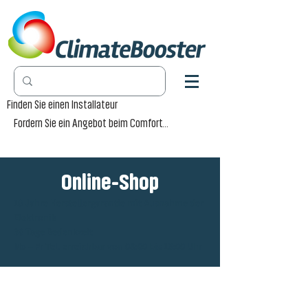
Finden Sie einen Installateur
Fordern Sie ein Angebot beim Comfort-Händler an
Online-Shop
10 Jahre Herstellergarantie mit Ausnahme der
Elektronik
30 Tage Bedenkzeit
Mo – Fr Tel. erreichbar von 08:00 bis 16:00 Uhr
Winkel
/
Convector Pro Wall [CPW]