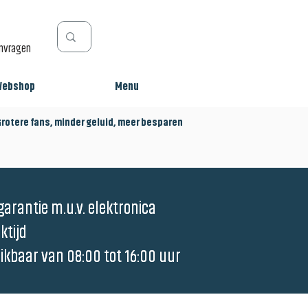
anvragen
Webshop
Menu
tere fans, minder geluid, meer besparen
garantie m.u.v. elektronica
garantie m.u.v. elektronica
ktijd
ktijd
eikbaar van 08:00 tot 16:00 uur
eikbaar van 08:00 tot 16:00 uur