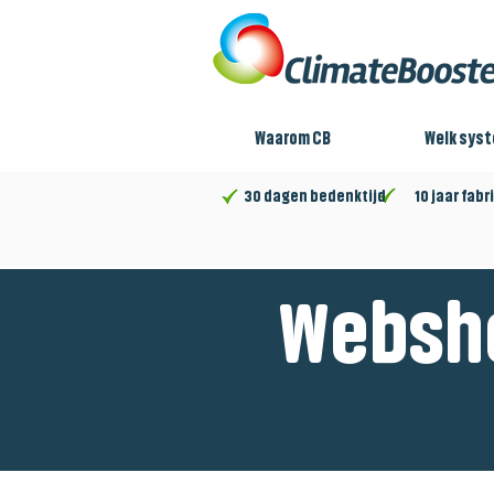
Waarom CB
Welk sys
30 dagen bedenktijd 10 jaar fabri
Websh
Winkel
/
Convector Pro Canal [CPC]