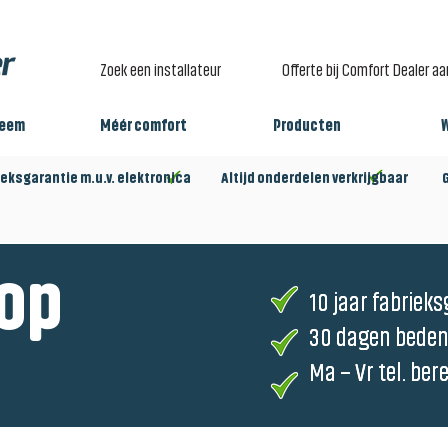
Zoek een installateur
Offerte bij Comfort Dealer a
teem
Méér comfort
Producten
eksgarantie m.u.v. elektronica Altijd onderdelen verkrijgbaar Gro
op
10 jaar fabrieks
10 jaar fabrieks
30 dagen beden
30 dagen beden
Ma – Vr tel. ber
Ma – Vr tel. ber