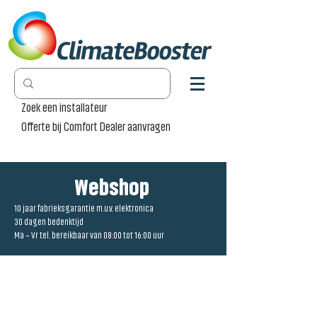
Zoek een installateur
Offerte bij Comfort Dealer aanvragen
Webshop
10 jaar fabrieksgarantie m.u.v. elektronica
30 dagen bedenktijd
Ma – Vr tel. bereikbaar van 08:00 tot 16:00 uur
Winkel
/
Convector Pro Canal [CPC]