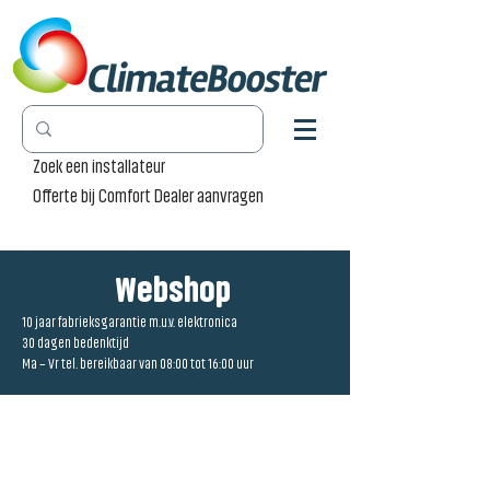
Zoek een installateur
Offerte bij Comfort Dealer aanvragen
Webshop
10 jaar fabrieksgarantie m.u.v. elektronica
30 dagen bedenktijd
Ma – Vr tel. bereikbaar van 08:00 tot 16:00 uur
Winkel
/
Convector Pro Canal [CPC]