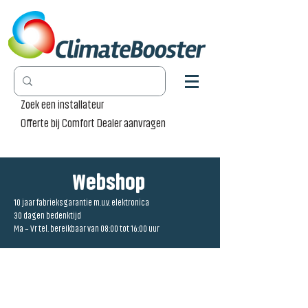
Zoek een installateur
Offerte bij Comfort Dealer aanvragen
Webshop
10 jaar fabrieksgarantie m.u.v. elektronica
30 dagen bedenktijd
Ma – Vr tel. bereikbaar van 08:00 tot 16:00 uur
Winkel
/
Accessoires
/
Radiator Pro [RP]