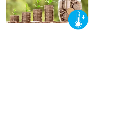
Derzeit werden noch 95 % der 7 Millionen
niederländischen Haushalte mit
gasbefeuerten Heizkesseln beheizt.
Angesichts der aktuellen niederländischen
Ziele und steigender Gaspreise ist es
entscheidend, das noch verfügbare Gas so
effizient wie möglich zu nutzen.
Nutzen Sie ClimateBoosters für Ihr
Heizsystem
50 % bis 80 % effizienter
Mit
können Sie die Boilertemperatur steuern
um