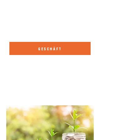
zusätzlich beheizt wird.
ot heizt 2 mal
schneller auf.
So lösen Sie Ihr Komfortproblem
einfach und schnell, ohne an Ihrer Heizung
herumbasteln zu müssen!
GESCHÄFT
Mehr als 20 % weniger
Gasverbrauch