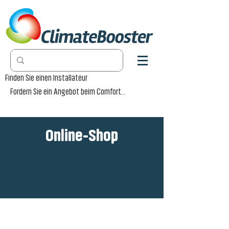
Finden Sie einen Installateur
Fordern Sie ein Angebot beim Comfort-Händler an
Online-Shop
10 Jahre Herstellergarantie mit Ausnahme der
Elektronik
30 Tage Bedenkzeit
Mo – Fr Tel. erreichbar von 08:00 bis 16:00 Uhr
Radiator Pro [RP]
Winkel
/
Accessoires
/
Radiator Pro [RP]