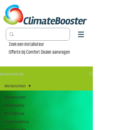
Zoek een installateur
Offerte bij Comfort Dealer aanvragen
kenniscentrum
Alle berichten
Alle berichten
Warmtepomp
Woningbouw
Trias Energetica
Convector put