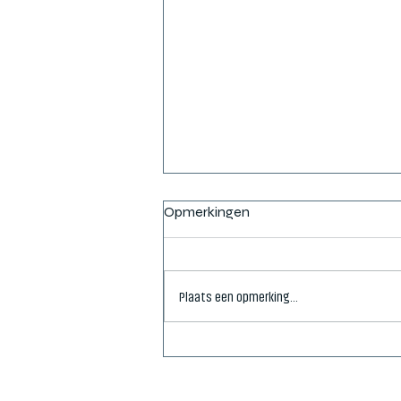
Opmerkingen
Plaats een opmerking...
De toekomst van verwarmen
met radiatoren