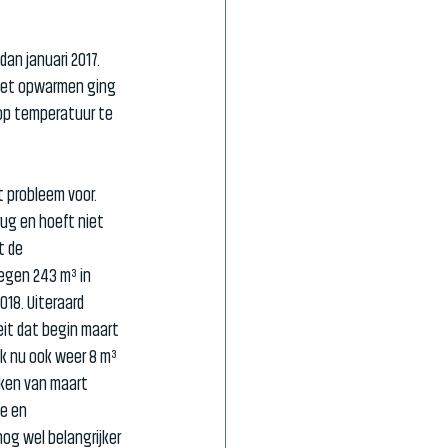
dan januari 2017. 
het opwarmen ging 
 op temperatuur te 
 probleem voor. 
ug en hoeft niet 
t de 
egen 243 m³ in 
018. Uiteraard 
eit dat begin maart 
k nu ook weer 8 m³ 
eken van maart 
e en 
og wel belangrijker 