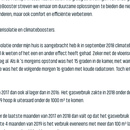
ateBooster streven we ernaar om duurzame oplossingen te bieden die nie
deren, maar ook comfort en efficiëntie verbeteren.
erisolatie en climateboosters.
solatie onder mijn huis is aangebracht heb ik in september 2018 climat
il ik weten of het een en ander effect heeft gehad. Zeker met de vloeri
ag al. Als ik 's morgens opstond was het 15 graden in de kamer, met war
e was het de volgende morgen 16 graden met koude radiatoren. Toch i
 2017 dan ook al lager dan in 2016. Het gasverbruik zakte in 2018 onder d
9 hoop ik uiteraard onder de 1000 m³ te komen.
over de laatste maanden van 2017 en 2018 dan valt op dat het gasverbrui
ste 4 maanden van 2019 is het verbruik eveneens met meer dan 100 m³ la