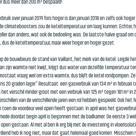
ter dus meer dan 200 m³ bespaard!
rbruik over januari 2019 fors hoger is dan januari 2018 en zelfs ook hoger 
de climateboosters zou de keteltemperatuur om laag kunnen. Echter, 
neller dan anders, wat ook de bedoeling was. De laatste halve graad om
, dus de keteltemperatuur, maar weer hoger en hoger gezet.
op de bouwbeurs de stand van Vaillant, het merk van de ketel. Legde het
n zijn warmte niet kwijt, krijgt dus water van dezelfde temperatuur ter
mostaat vraag wel om extra warmte, dus blijft de ketel rondpompen. Ze
s 20 graden lager” Resultaat: een gasverbruik van 134 m³ in februari t
s het verschil minder groot met een verbruik van 125 m³ tegen 181 m³ in 2
schillen van de verschillende jaren een rol hebben gespeeld. Ook het f
 toen de voordeur veel open heeft gestaan. In april was het gasverbrui
t mede doordat begin april is begonnen met de badkamer. De eerste 3 w
open gestaan. Al met al ben ik erg blij met de investering in vloerisolati
diend heb ik nog niet, maar dat gaat helemaal goed komen. Misschien n