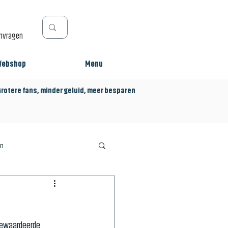
anvragen
Webshop
Menu
tere fans, minder geluid, meer besparen
en
gewaardeerde 