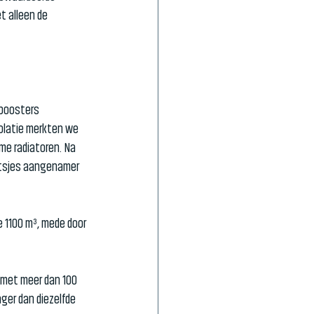
t alleen de 
eboosters 
solatie merkten we 
me radiatoren. Na 
etsjes aangenamer 
e 1100 m³, mede door 
k met meer dan 100 
ger dan diezelfde 