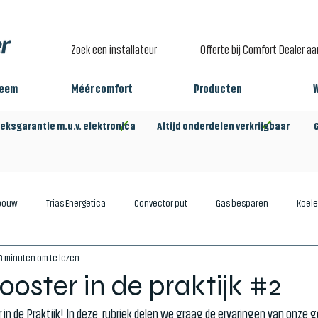
Zoek een installateur
Offerte bij Comfort Dealer a
teem
Méér comfort
Producten
eksgarantie m.u.v. elektronica Altijd onderdelen verkrijgbaar Gro
bouw
Trias Energetica
Convector put
Gas besparen
Koel
3 minuten om te lezen
oster in de praktijk #2
in de Praktijk! In deze  rubriek delen we graag de ervaringen van onze 