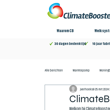
Waarom CB
Welk sys
30 dagen bedenktijd 10 jaar fabri
Alle berichten
Warmtepomp
Woning
jverhoeks8
25 mrt 2024
ClimateBo
Welkom bij ClimateBooster 