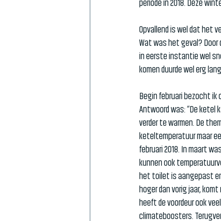
periode in 2018. Deze win
Opvallend is wel dat het ve
Wat was het geval? Door 
in eerste instantie wel s
komen duurde wel erg lang
Begin februari bezocht ik 
Antwoord was: “De ketel ka
verder te warmen. De ther
keteltemperatuur maar een
februari 2018. In maart wa
kunnen ook temperatuurver
het toilet is aangepast en
hoger dan vorig jaar, kom
heeft de voordeur ook veel 
climateboosters. Terugver