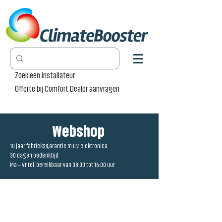
Zoek een installateur
Offerte bij Comfort Dealer aanvragen
Webshop
10 jaar fabrieksgarantie m.u.v. elektronica
30 dagen bedenktijd
Ma – Vr tel. bereikbaar van 08:00 tot 16:00 uur
Winkel
/
Accessoires
/
Radiator Pro [RP]