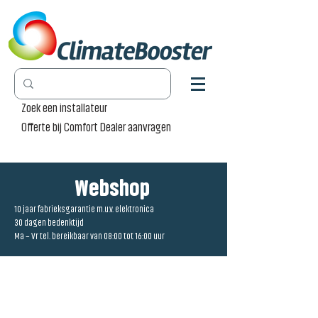
Zoek een installateur
Offerte bij Comfort Dealer aanvragen
Webshop
10 jaar fabrieksgarantie m.u.v. elektronica
30 dagen bedenktijd
Ma – Vr tel. bereikbaar van 08:00 tot 16:00 uur
Winkel
/
Radiator Pro [RP]