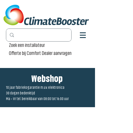
Zoek een installateur
Offerte bij Comfort Dealer aanvragen
Webshop
10 jaar fabrieksgarantie m.u.v. elektronica
30 dagen bedenktijd
Ma – Vr tel. bereikbaar van 08:00 tot 16:00 uur
Winkel
/
Radiator Pro [RP]