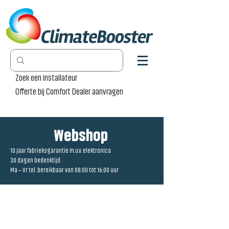
Zoek een installateur
Offerte bij Comfort Dealer aanvragen
Webshop
10 jaar fabrieksgarantie m.u.v. elektronica
30 dagen bedenktijd
Ma – Vr tel. bereikbaar van 08:00 tot 16:00 uur
Winkel
/
Radiator Pro [RP]