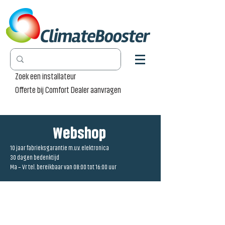
Zoek een installateur
Offerte bij Comfort Dealer aanvragen
Webshop
10 jaar fabrieksgarantie m.u.v. elektronica
30 dagen bedenktijd
Ma – Vr tel. bereikbaar van 08:00 tot 16:00 uur
Winkel
/
Radiator Pro [RP]