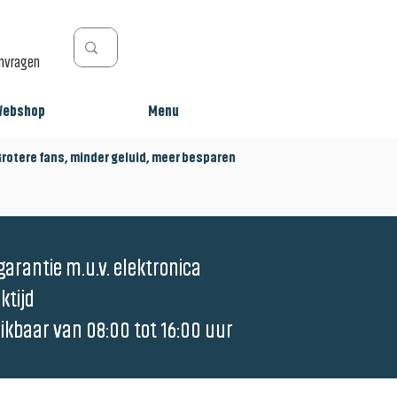
anvragen
Webshop
Menu
tere fans, minder geluid, meer besparen
garantie m.u.v. elektronica
garantie m.u.v. elektronica
ktijd
ktijd
eikbaar van 08:00 tot 16:00 uur
eikbaar van 08:00 tot 16:00 uur