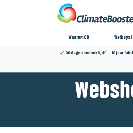
Waarom CB
Welk sys
30 dagen bedenktijd 10 jaar fabri
Websh
Winkel
/
Radiator Pro [RP]