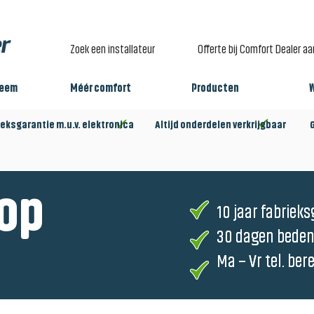
Zoek een installateur
Offerte bij Comfort Dealer a
teem
Méér comfort
Producten
eksgarantie m.u.v. elektronica Altijd onderdelen verkrijgbaar Gro
op
10 jaar fabrieks
10 jaar fabrieks
30 dagen beden
30 dagen beden
Ma – Vr tel. ber
Ma – Vr tel. ber