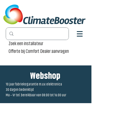
Zoek een installateur
Offerte bij Comfort Dealer aanvragen
Webshop
10 jaar fabrieksgarantie m.u.v. elektronica
30 dagen bedenktijd
Ma – Vr tel. bereikbaar van 08:00 tot 16:00 uur
Winkel
/
Radiator Pro [RP]