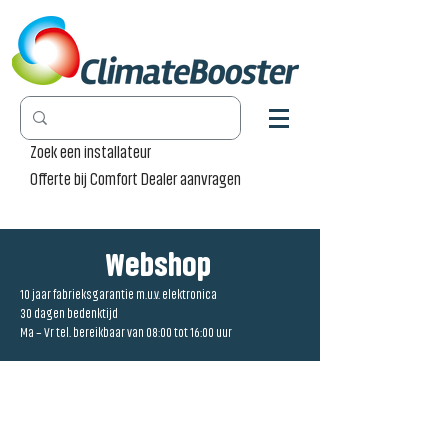
Zoek een installateur
Offerte bij Comfort Dealer aanvragen
Webshop
10 jaar fabrieksgarantie m.u.v. elektronica
30 dagen bedenktijd
Ma – Vr tel. bereikbaar van 08:00 tot 16:00 uur
Winkel
/
Radiator Pro [RP]