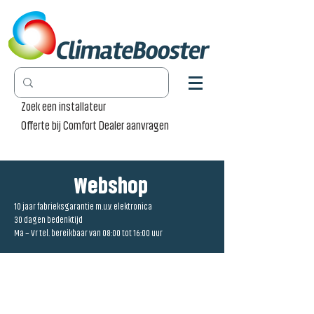
Zoek een installateur
Offerte bij Comfort Dealer aanvragen
Webshop
10 jaar fabrieksgarantie m.u.v. elektronica
30 dagen bedenktijd
Ma – Vr tel. bereikbaar van 08:00 tot 16:00 uur
Prillo [CP]
Winkel
/
Accessoires
/
Prillo [CP]